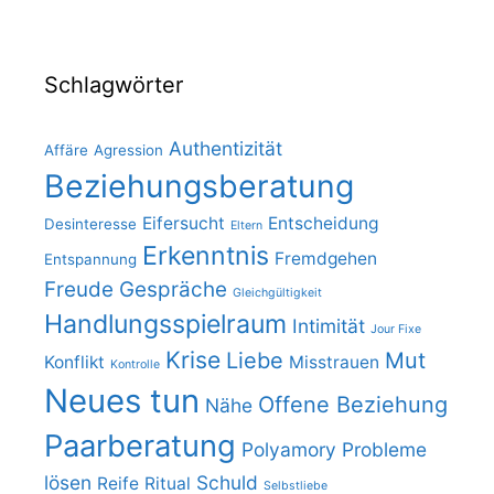
Schlagwörter
Authentizität
Affäre
Agression
Beziehungsberatung
Eifersucht
Entscheidung
Desinteresse
Eltern
Erkenntnis
Fremdgehen
Entspannung
Freude
Gespräche
Gleichgültigkeit
Handlungsspielraum
Intimität
Jour Fixe
Krise
Liebe
Mut
Konflikt
Misstrauen
Kontrolle
Neues tun
Offene Beziehung
Nähe
Paarberatung
Polyamory
Probleme
lösen
Schuld
Reife
Ritual
Selbstliebe