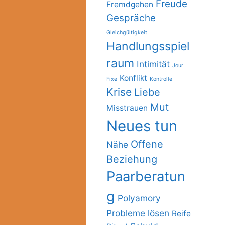
Freude
Fremdgehen
Gespräche
Gleichgültigkeit
Handlungsspiel
raum
Intimität
Jour
Konflikt
Fixe
Kontrolle
Krise
Liebe
Mut
Misstrauen
Neues tun
Offene
Nähe
Beziehung
Paarberatun
g
Polyamory
Probleme lösen
Reife