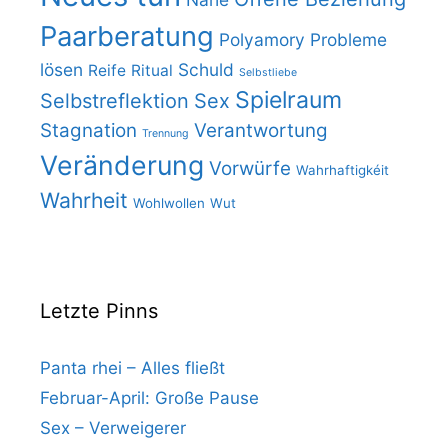
Paarberatung
Polyamory
Probleme
lösen
Schuld
Reife
Ritual
Selbstliebe
Spielraum
Selbstreflektion
Sex
Stagnation
Verantwortung
Trennung
Veränderung
Vorwürfe
Wahrhaftigkéit
Wahrheit
Wohlwollen
Wut
Letzte Pinns
Panta rhei – Alles fließt
Februar-April: Große Pause
Sex – Verweigerer