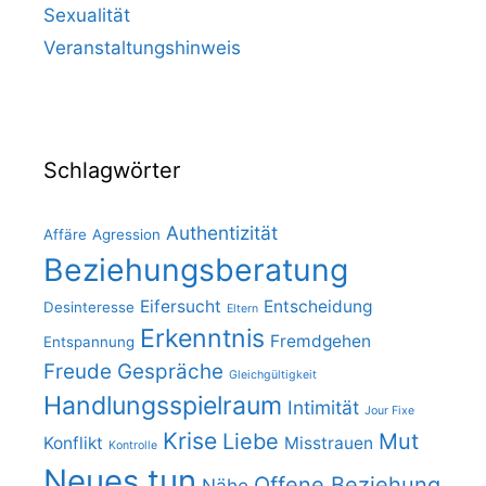
Sexualität
Veranstaltungshinweis
Schlagwörter
Authentizität
Affäre
Agression
Beziehungsberatung
Eifersucht
Entscheidung
Desinteresse
Eltern
Erkenntnis
Fremdgehen
Entspannung
Freude
Gespräche
Gleichgültigkeit
Handlungsspielraum
Intimität
Jour Fixe
Krise
Liebe
Mut
Konflikt
Misstrauen
Kontrolle
Neues tun
Offene Beziehung
Nähe