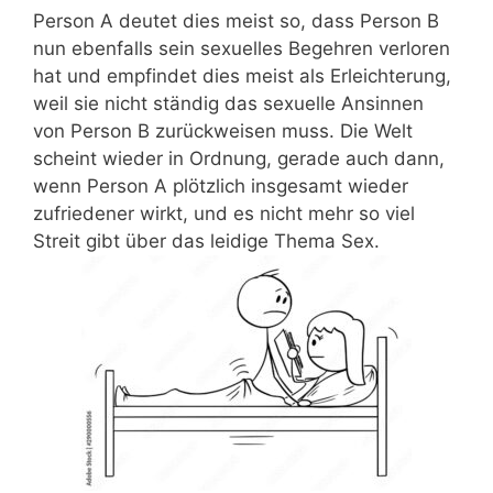
Person A deutet dies meist so, dass Person B
nun ebenfalls sein sexuelles Begehren verloren
hat und empfindet dies meist als Erleichterung,
weil sie nicht ständig das sexuelle Ansinnen
von Person B zurückweisen muss. Die Welt
scheint wieder in Ordnung, gerade auch dann,
wenn Person A plötzlich insgesamt wieder
zufriedener wirkt, und es nicht mehr so viel
Streit gibt über das leidige Thema Sex.