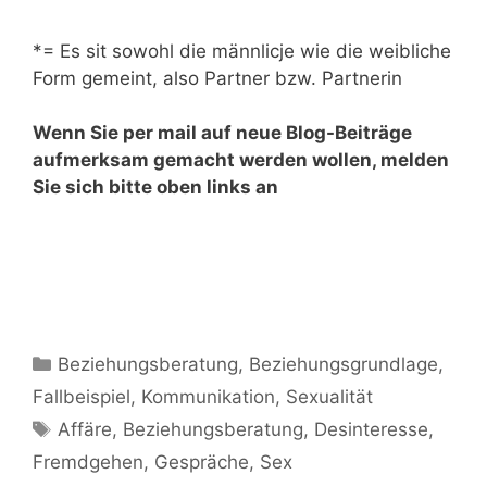
*= Es sit sowohl die männlicje wie die weibliche
Form gemeint, also Partner bzw. Partnerin
Wenn Sie per mail auf neue Blog-Beiträge
aufmerksam gemacht werden wollen, melden
Sie sich bitte oben links an
Beziehungsberatung
,
Beziehungsgrundlage
,
Fallbeispiel
,
Kommunikation
,
Sexualität
Affäre
,
Beziehungsberatung
,
Desinteresse
,
Fremdgehen
,
Gespräche
,
Sex