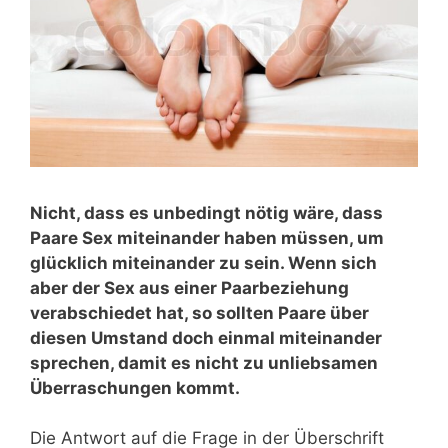
Nicht, dass es unbedingt nötig wäre, dass
Paare Sex miteinander haben müssen, um
glücklich miteinander zu sein. Wenn sich
aber der Sex aus einer Paarbeziehung
verabschiedet hat, so sollten Paare über
diesen Umstand doch einmal miteinander
sprechen, damit es nicht zu unliebsamen
Überraschungen kommt.
Die Antwort auf die Frage in der Überschrift