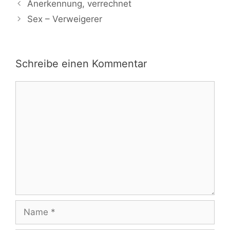
Anerkennung, verrechnet
Sex – Verweigerer
Schreibe einen Kommentar