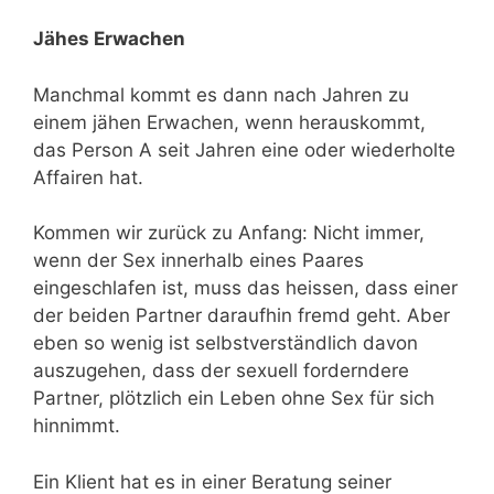
Jähes Erwachen
Manchmal kommt es dann nach Jahren zu
einem jähen Erwachen, wenn herauskommt,
das Person A seit Jahren eine oder wiederholte
Affairen hat.
Kommen wir zurück zu Anfang: Nicht immer,
wenn der Sex innerhalb eines Paares
eingeschlafen ist, muss das heissen, dass einer
der beiden Partner daraufhin fremd geht. Aber
eben so wenig ist selbstverständlich davon
auszugehen, dass der sexuell forderndere
Partner, plötzlich ein Leben ohne Sex für sich
hinnimmt.
Ein Klient hat es in einer Beratung seiner