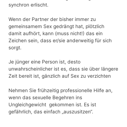
synchron erlischt.
Wenn der Partner der bisher immer zu
gemeinsamem Sex gedrängt hat, plötzlich
damit aufhört, kann (muss nicht!) das ein
Zeichen sein, dass er/sie anderweitig für sich
sorgt.
Je jünger eine Person ist, desto
unwahrscheinlicher ist es, dass sie über längere
Zeit bereit ist, gänzlich auf Sex zu verzichten
Nehmen Sie frühzeitig professionelle Hilfe an,
wenn das sexuelle Begehren ins
Ungleichgewicht gekommen ist. Es ist
gefährlich, das einfach „auszusitzen“.