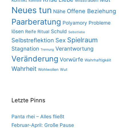
Konflikt
Misstrauen
Kontrolle
Neues tun
Offene Beziehung
Nähe
Paarberatung
Polyamory
Probleme
lösen
Schuld
Reife
Ritual
Selbstliebe
Spielraum
Selbstreflektion
Sex
Stagnation
Verantwortung
Trennung
Veränderung
Vorwürfe
Wahrhaftigkéit
Wahrheit
Wohlwollen
Wut
Letzte Pinns
Panta rhei – Alles fließt
Februar-April: Große Pause