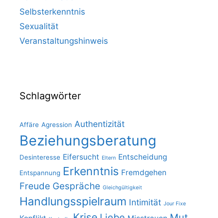
Selbsterkenntnis
Sexualität
Veranstaltungshinweis
Schlagwörter
Authentizität
Affäre
Agression
Beziehungsberatung
Eifersucht
Entscheidung
Desinteresse
Eltern
Erkenntnis
Fremdgehen
Entspannung
Freude
Gespräche
Gleichgültigkeit
Handlungsspielraum
Intimität
Jour Fixe
Krise
Liebe
Mut