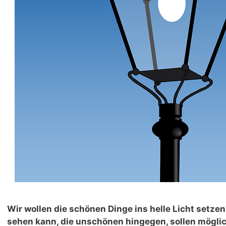
Wir wollen die schönen Dinge ins helle Licht setze
sehen kann, die unschönen hingegen, sollen möglic