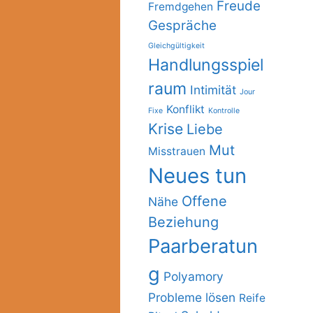
Freude
Fremdgehen
Gespräche
Gleichgültigkeit
Handlungsspiel
raum
Intimität
Jour
Konflikt
Fixe
Kontrolle
Krise
Liebe
Mut
Misstrauen
Neues tun
Offene
Nähe
Beziehung
Paarberatun
g
Polyamory
Probleme lösen
Reife