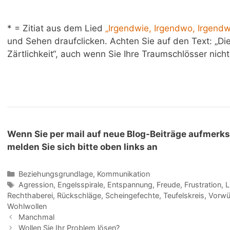
* = Zitiat aus dem Lied
„Irgendwie, Irgendwo, Irgend
und Sehen draufclicken. Achten Sie auf den Text: „Die Z
Zärtlichkeit“, auch wenn Sie Ihre Traumschlösser nich
Wenn Sie per mail auf neue Blog-Beiträge aufmerk
melden Sie sich bitte oben links an
Beziehungsgrundlage
,
Kommunikation
Agression
,
Engelsspirale
,
Entspannung
,
Freude
,
Frustration
,
L
Rechthaberei
,
Rückschläge
,
Scheingefechte
,
Teufelskreis
,
Vorwü
Wohlwollen
Manchmal
Wollen Sie Ihr Problem lösen?