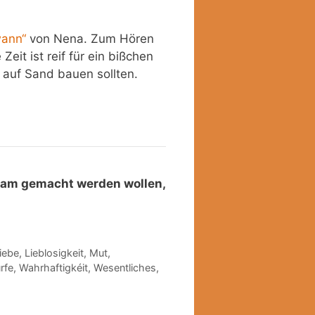
wann“
von Nena. Zum Hören
eit ist reif für ein bißchen
t auf Sand bauen sollten.
sam gemacht werden wollen,
iebe
,
Lieblosigkeit
,
Mut
,
rfe
,
Wahrhaftigkéit
,
Wesentliches
,