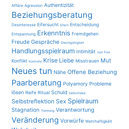
Authentizität
Affäre
Agression
Beziehungsberatung
Eifersucht
Entscheidung
Desinteresse
Eltern
Erkenntnis
Fremdgehen
Entspannung
Freude
Gespräche
Gleichgültigkeit
Handlungsspielraum
Intimität
Jour Fixe
Krise
Liebe
Mut
Konflikt
Misstrauen
Kontrolle
Neues tun
Offene Beziehung
Nähe
Paarberatung
Polyamory
Probleme
lösen
Schuld
Reife
Ritual
Selbstliebe
Spielraum
Selbstreflektion
Sex
Stagnation
Verantwortung
Trennung
Veränderung
Vorwürfe
Wahrhaftigkéit