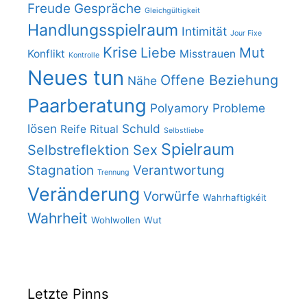
Freude
Gespräche
Gleichgültigkeit
Handlungsspielraum
Intimität
Jour Fixe
Krise
Liebe
Mut
Konflikt
Misstrauen
Kontrolle
Neues tun
Offene Beziehung
Nähe
Paarberatung
Polyamory
Probleme
lösen
Schuld
Reife
Ritual
Selbstliebe
Spielraum
Selbstreflektion
Sex
Stagnation
Verantwortung
Trennung
Veränderung
Vorwürfe
Wahrhaftigkéit
Wahrheit
Wohlwollen
Wut
Letzte Pinns