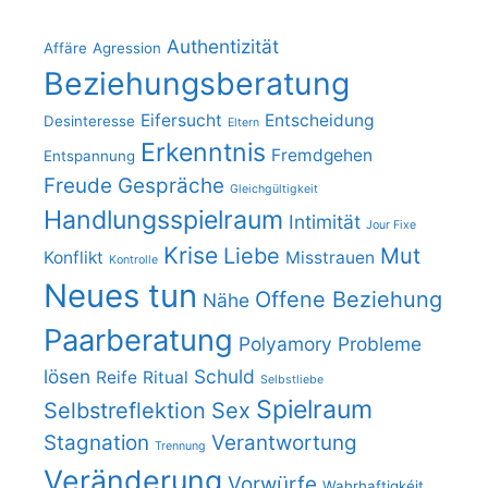
Authentizität
Affäre
Agression
Beziehungsberatung
Eifersucht
Entscheidung
Desinteresse
Eltern
Erkenntnis
Fremdgehen
Entspannung
Freude
Gespräche
Gleichgültigkeit
Handlungsspielraum
Intimität
Jour Fixe
Krise
Liebe
Mut
Konflikt
Misstrauen
Kontrolle
Neues tun
Offene Beziehung
Nähe
Paarberatung
Polyamory
Probleme
lösen
Schuld
Reife
Ritual
Selbstliebe
Spielraum
Selbstreflektion
Sex
Stagnation
Verantwortung
Trennung
Veränderung
Vorwürfe
Wahrhaftigkéit