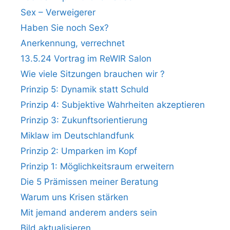
Sex – Verweigerer
Haben Sie noch Sex?
Anerkennung, verrechnet
13.5.24 Vortrag im ReWIR Salon
Wie viele Sitzungen brauchen wir ?
Prinzip 5: Dynamik statt Schuld
Prinzip 4: Subjektive Wahrheiten akzeptieren
Prinzip 3: Zukunftsorientierung
Miklaw im Deutschlandfunk
Prinzip 2: Umparken im Kopf
Prinzip 1: Möglichkeitsraum erweitern
Die 5 Prämissen meiner Beratung
Warum uns Krisen stärken
Mit jemand anderem anders sein
Bild aktualisieren