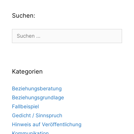
Suchen:
Kategorien
Beziehungsberatung
Beziehungsgrundlage
Fallbeispiel
Gedicht / Sinnspruch
Hinweis auf Veröffentlichung
Kommunikation