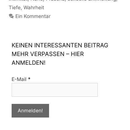
Tiefe
,
Wahrheit
Ein Kommentar
KEINEN INTERESSANTEN BEITRAG
MEHR VERPASSEN – HIER
ANMELDEN!
E-Mail
*