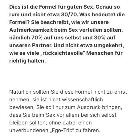
Dies ist die Formel für guten Sex. Genau so
rum und nicht etwa 30/70. Was bedeutet die
Formel? Sie beschreibt, wie wir unsere
Aufmerksamkeit beim Sex verteilen sollten,
nämlich 70% auf uns selbst und 30% auf
unseren Partner. Und nicht etwa umgekehrt,
wie es viele „rücksichtsvolle“ Menschen für
richtig halten.
Natürlich sollten Sie diese Formel nicht zu ernst
nehmen, sie ist nicht wissenschaftlich
bewiesen. Sie soll nur zum Ausdruck bringen,
dass Sie beim Sex vor allem bei sich selbst
bleiben sollten, ohne dabei einen
unverbundenen „Ego-Trip“ zu fahren.