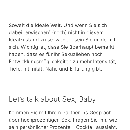
Soweit die ideale Welt. Und wenn Sie sich
dabei „erwischen“ (noch) nicht in diesem
Idealzustand zu schweben, sein Sie milde mit
sich. Wichtig ist, dass Sie überhaupt bemerkt
haben, dass es für Ihr Sexualleben noch
Entwicklungsmöglichkeiten zu mehr Intensität,
Tiefe, Intimität, Nähe und Erfüllung gibt.
Let’s talk about Sex, Baby
Kommen Sie mit Ihrem Partner ins Gespräch
über hochprozentigen Sex. Fragen Sie ihn, wie
sein persönlicher Prozente – Cocktail aussieht.