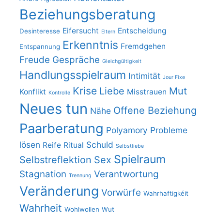
Beziehungsberatung
Eifersucht
Entscheidung
Desinteresse
Eltern
Erkenntnis
Fremdgehen
Entspannung
Freude
Gespräche
Gleichgültigkeit
Handlungsspielraum
Intimität
Jour Fixe
Krise
Liebe
Mut
Konflikt
Misstrauen
Kontrolle
Neues tun
Offene Beziehung
Nähe
Paarberatung
Polyamory
Probleme
lösen
Schuld
Reife
Ritual
Selbstliebe
Spielraum
Selbstreflektion
Sex
Stagnation
Verantwortung
Trennung
Veränderung
Vorwürfe
Wahrhaftigkéit
Wahrheit
Wohlwollen
Wut