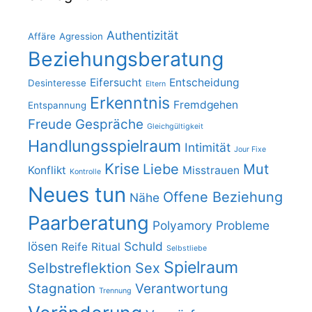
Authentizität
Affäre
Agression
Beziehungsberatung
Eifersucht
Entscheidung
Desinteresse
Eltern
Erkenntnis
Fremdgehen
Entspannung
Freude
Gespräche
Gleichgültigkeit
Handlungsspielraum
Intimität
Jour Fixe
Krise
Liebe
Mut
Konflikt
Misstrauen
Kontrolle
Neues tun
Offene Beziehung
Nähe
Paarberatung
Polyamory
Probleme
lösen
Schuld
Reife
Ritual
Selbstliebe
Spielraum
Selbstreflektion
Sex
Stagnation
Verantwortung
Trennung