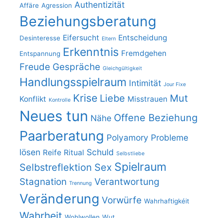
Authentizität
Affäre
Agression
Beziehungsberatung
Eifersucht
Entscheidung
Desinteresse
Eltern
Erkenntnis
Fremdgehen
Entspannung
Freude
Gespräche
Gleichgültigkeit
Handlungsspielraum
Intimität
Jour Fixe
Krise
Liebe
Mut
Konflikt
Misstrauen
Kontrolle
Neues tun
Offene Beziehung
Nähe
Paarberatung
Polyamory
Probleme
lösen
Schuld
Reife
Ritual
Selbstliebe
Spielraum
Selbstreflektion
Sex
Stagnation
Verantwortung
Trennung
Veränderung
Vorwürfe
Wahrhaftigkéit
Wahrheit
Wohlwollen
Wut