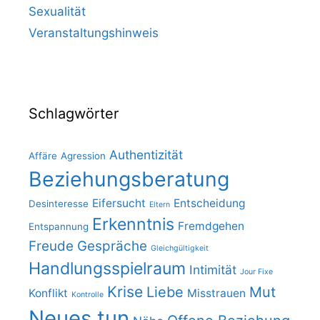
Sexualität
Veranstaltungshinweis
Schlagwörter
Authentizität
Affäre
Agression
Beziehungsberatung
Eifersucht
Entscheidung
Desinteresse
Eltern
Erkenntnis
Fremdgehen
Entspannung
Freude
Gespräche
Gleichgültigkeit
Handlungsspielraum
Intimität
Jour Fixe
Krise
Liebe
Mut
Konflikt
Misstrauen
Kontrolle
Neues tun