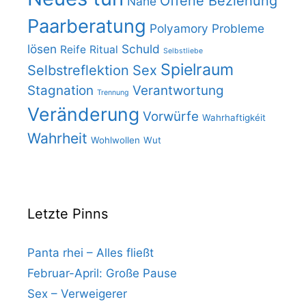
Offene Beziehung
Nähe
Paarberatung
Polyamory
Probleme
lösen
Schuld
Reife
Ritual
Selbstliebe
Spielraum
Selbstreflektion
Sex
Stagnation
Verantwortung
Trennung
Veränderung
Vorwürfe
Wahrhaftigkéit
Wahrheit
Wohlwollen
Wut
Letzte Pinns
Panta rhei – Alles fließt
Februar-April: Große Pause
Sex – Verweigerer